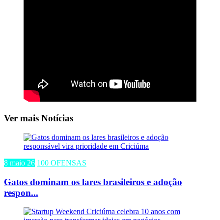
Ver mais Notícias
8 maio 26
100 OFENSAS
Gatos dominam os lares brasileiros e adoção
respon...