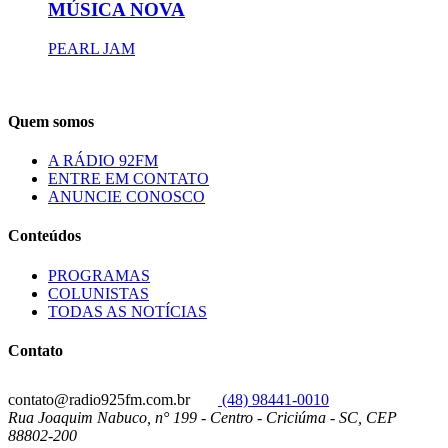
MÚSICA NOVA
PEARL JAM
Quem somos
A RÁDIO 92FM
ENTRE EM CONTATO
ANUNCIE CONOSCO
Conteúdos
PROGRAMAS
COLUNISTAS
TODAS AS NOTÍCIAS
Contato
contato@radio925fm.com.br
(48) 98441-0010
Rua Joaquim Nabuco, n° 199 - Centro - Criciúma - SC, CEP
88802-200