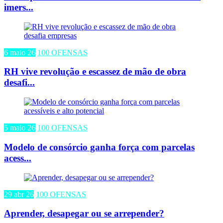
imers...
6 maio 26
100 OFENSAS
RH vive revolução e escassez de mão de obra
desafi...
5 maio 26
100 OFENSAS
Modelo de consórcio ganha força com parcelas
acess...
29 abr 26
100 OFENSAS
Aprender, desapegar ou se arrepender?