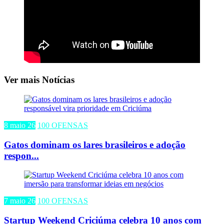
Ver mais Notícias
8 maio 26
100 OFENSAS
Gatos dominam os lares brasileiros e adoção
respon...
7 maio 26
100 OFENSAS
Startup Weekend Criciúma celebra 10 anos com