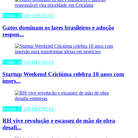
8 maio 26
100 OFENSAS
Gatos dominam os lares brasileiros e adoção
respon...
7 maio 26
100 OFENSAS
Startup Weekend Criciúma celebra 10 anos com
imers...
6 maio 26
100 OFENSAS
RH vive revolução e escassez de mão de obra
desafi...