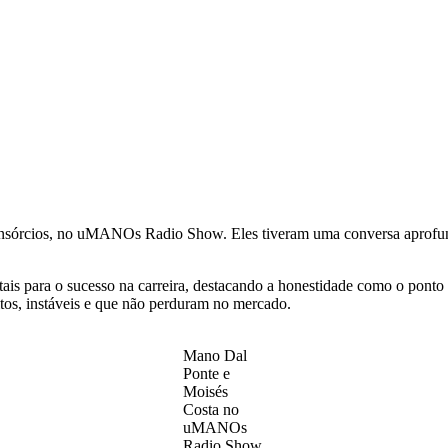
nsórcios, no uMANOs Radio Show. Eles tiveram uma conversa aprofund
ais para o sucesso na carreira, destacando a honestidade como o ponto 
tos, instáveis e que não perduram no mercado.
Mano Dal
Ponte e
Moisés
Costa no
uMANOs
Radio Show