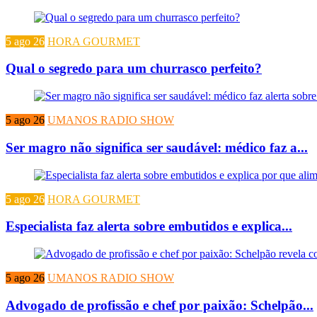
5 ago 26
HORA GOURMET
Qual o segredo para um churrasco perfeito?
5 ago 26
UMANOS RADIO SHOW
Ser magro não significa ser saudável: médico faz a...
5 ago 26
HORA GOURMET
Especialista faz alerta sobre embutidos e explica...
5 ago 26
UMANOS RADIO SHOW
Advogado de profissão e chef por paixão: Schelpão...