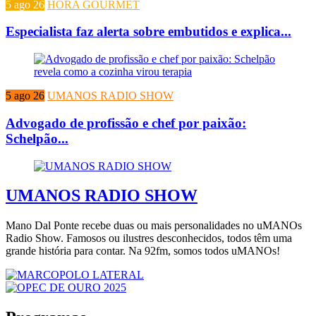
5 ago 26
HORA GOURMET
Especialista faz alerta sobre embutidos e explica...
5 ago 26
UMANOS RADIO SHOW
Advogado de profissão e chef por paixão:
Schelpão...
UMANOS RADIO SHOW
Mano Dal Ponte recebe duas ou mais personalidades no uMANOs
Radio Show. Famosos ou ilustres desconhecidos, todos têm uma
grande história para contar. Na 92fm, somos todos uMANOs!