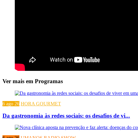
Ver mais em Programas
6 ago 26
HORA GOURMET
Da gastronomia às redes sociais: os desafios de vi...
6 ago 26
UMANOS RADIO SHOW