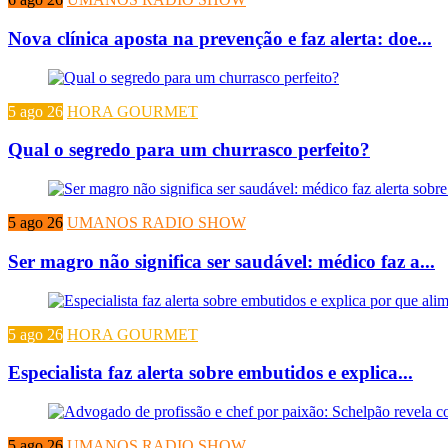
Nova clínica aposta na prevenção e faz alerta: doe...
5 ago 26
HORA GOURMET
Qual o segredo para um churrasco perfeito?
5 ago 26
UMANOS RADIO SHOW
Ser magro não significa ser saudável: médico faz a...
5 ago 26
HORA GOURMET
Especialista faz alerta sobre embutidos e explica...
5 ago 26
UMANOS RADIO SHOW