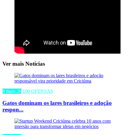
Ver mais Notícias
8 maio 26
100 OFENSAS
Gatos dominam os lares brasileiros e adoção
respon...