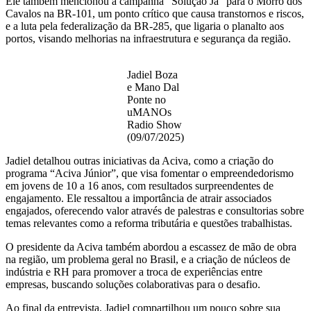
Ele também mencionou a campanha “Solução Já” para o Morro dos
Cavalos na BR-101, um ponto crítico que causa transtornos e riscos,
e a luta pela federalização da BR-285, que ligaria o planalto aos
portos, visando melhorias na infraestrutura e segurança da região.
Jadiel Boza
e Mano Dal
Ponte no
uMANOs
Radio Show
(09/07/2025)
Jadiel detalhou outras iniciativas da Aciva, como a criação do
programa “Aciva Júnior”, que visa fomentar o empreendedorismo
em jovens de 10 a 16 anos, com resultados surpreendentes de
engajamento. Ele ressaltou a importância de atrair associados
engajados, oferecendo valor através de palestras e consultorias sobre
temas relevantes como a reforma tributária e questões trabalhistas.
O presidente da Aciva também abordou a escassez de mão de obra
na região, um problema geral no Brasil, e a criação de núcleos de
indústria e RH para promover a troca de experiências entre
empresas, buscando soluções colaborativas para o desafio.
Ao final da entrevista, Jadiel compartilhou um pouco sobre sua