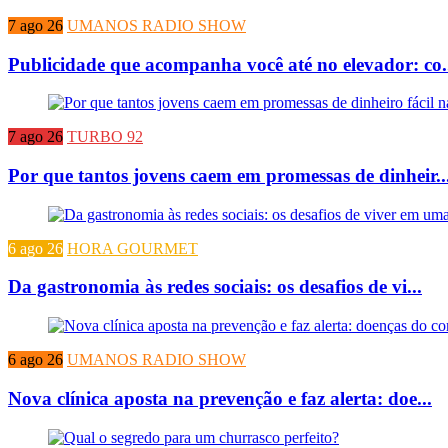
7 ago 26
UMANOS RADIO SHOW
Publicidade que acompanha você até no elevador: co.
7 ago 26
TURBO 92
Por que tantos jovens caem em promessas de dinheir..
6 ago 26
HORA GOURMET
Da gastronomia às redes sociais: os desafios de vi...
6 ago 26
UMANOS RADIO SHOW
Nova clínica aposta na prevenção e faz alerta: doe...