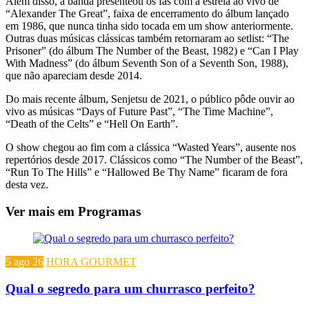
Além disso, a banda presenteou os fãs com a estreia ao vivo de
“Alexander The Great”, faixa de encerramento do álbum lançado
em 1986, que nunca tinha sido tocada em um show anteriormente.
Outras duas músicas clássicas também retornaram ao setlist: “The
Prisoner” (do álbum The Number of the Beast, 1982) e “Can I Play
With Madness” (do álbum Seventh Son of a Seventh Son, 1988),
que não apareciam desde 2014.
Do mais recente álbum, Senjetsu de 2021, o público pôde ouvir ao
vivo as músicas “Days of Future Past”, “The Time Machine”,
“Death of the Celts” e “Hell On Earth”.
O show chegou ao fim com a clássica “Wasted Years”, ausente nos
repertórios desde 2017. Clássicos como “The Number of the Beast”,
“Run To The Hills” e “Hallowed Be Thy Name” ficaram de fora
desta vez.
Ver mais em Programas
5 ago 26
HORA GOURMET
Qual o segredo para um churrasco perfeito?