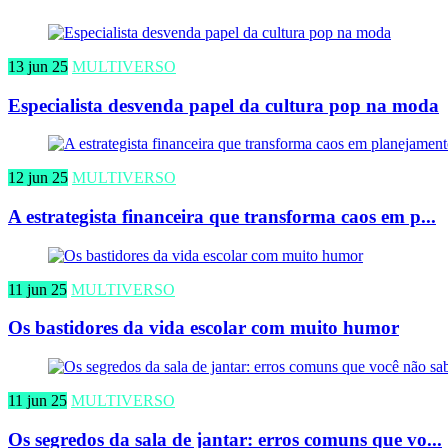
13 jun 25
MULTIVERSO
Especialista desvenda papel da cultura pop na moda
12 jun 25
MULTIVERSO
A estrategista financeira que transforma caos em p...
11 jun 25
MULTIVERSO
Os bastidores da vida escolar com muito humor
11 jun 25
MULTIVERSO
Os segredos da sala de jantar: erros comuns que vo...