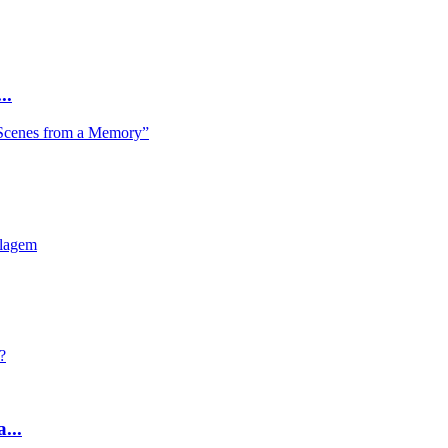
..
...