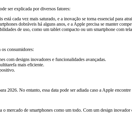
e ser explicada por diversos fatores:
 está cada vez mais saturado, e a inovação se torna essencial para atr
rtphones dobráveis há alguns anos, e a Apple precisa se manter compet
bilidades de uso, como um tablet compacto ou um smartphone com tela 
a os consumidores:
es com designs inovadores e funcionalidades avançadas.
titarefa mais eficiente.
positivo.
ara 2026. No entanto, essa data pode ser adiada caso a Apple encontre
ra o mercado de smartphones como um todo. Com um design inovador e 