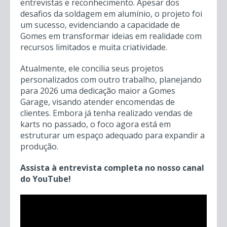
Um dos destaques da conversa foi o triciclo de
alumínio construído em apenas 12 dias para um
evento de soldadores em São Paulo. Nicael
explicou que a escolha do alumínio se deu pela
necessidade de leveza para o transporte em seu
carro.
O veículo, movido por um motor estacionário,
chamou a atenção no evento, rendendo inclusive
entrevistas e reconhecimento. Apesar dos
desafios da soldagem em alumínio, o projeto foi
um sucesso, evidenciando a capacidade de
Gomes em transformar ideias em realidade com
recursos limitados e muita criatividade.
Atualmente, ele concilia seus projetos
personalizados com outro trabalho, planejando
para 2026 uma dedicação maior a Gomes
Garage, visando atender encomendas de
clientes. Embora já tenha realizado vendas de
karts no passado, o foco agora está em