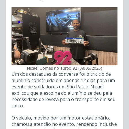
Com uma pegada raiz, como ele mesmo
descreve, o entrevistado constrói desde karts
off-road até outros projetos inusitados,
demonstrando sua versatilidade e habilidade
manual. Sua página no Instagram e canal no
YouTube, exibem a variedade de suas criações,
que vão desde estética automotiva até
verdadeiras “gambiarras” bem executadas.
Nicael Gomes no Turbo 92 (08/05/2025)