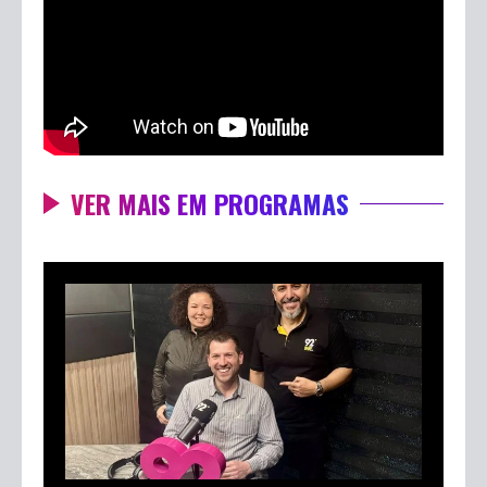
estruturar um espaço adequado para expandir a
produção.
Assista à entrevista completa no nosso canal
do YouTube!
VER MAIS EM PROGRAMAS