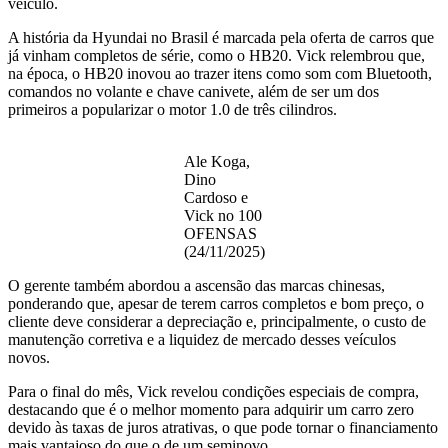
veículo.
A história da Hyundai no Brasil é marcada pela oferta de carros que
já vinham completos de série, como o HB20. Vick relembrou que,
na época, o HB20 inovou ao trazer itens como som com Bluetooth,
comandos no volante e chave canivete, além de ser um dos
primeiros a popularizar o motor 1.0 de três cilindros.
Ale Koga,
Dino
Cardoso e
Vick no 100
OFENSAS
(24/11/2025)
O gerente também abordou a ascensão das marcas chinesas,
ponderando que, apesar de terem carros completos e bom preço, o
cliente deve considerar a depreciação e, principalmente, o custo de
manutenção corretiva e a liquidez de mercado desses veículos
novos.
Para o final do mês, Vick revelou condições especiais de compra,
destacando que é o melhor momento para adquirir um carro zero
devido às taxas de juros atrativas, o que pode tornar o financiamento
mais vantajoso do que o de um seminovo.