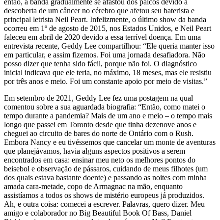
então, a banda gradualmente se afastou dos palcos devido à
descoberta de um câncer no cérebro que afetou seu baterista e
principal letrista Neil Peart. Infelizmente, o último show da banda
ocorreu em 1º de agosto de 2015, nos Estados Unidos, e Neil Peart
faleceu em abril de 2020 devido a essa terrível doença. Em uma
entrevista recente, Geddy Lee compartilhou: “Ele queria manter isso
em particular, e assim fizemos. Foi uma jornada desafiadora. Não
posso dizer que tenha sido fácil, porque não foi. O diagnóstico
inicial indicava que ele teria, no máximo, 18 meses, mas ele resistiu
por três anos e meio. Foi um constante apoio por meio de visitas.”
Em setembro de 2021, Geddy Lee fez uma postagem na qual
comentou sobre a sua aguardada biografia: “Então, como matei o
tempo durante a pandemia? Mais de um ano e meio – o tempo mais
longo que passei em Toronto desde que tinha dezenove anos e
cheguei ao circuito de bares do norte de Ontário com o Rush.
Embora Nancy e eu tivéssemos que cancelar um monte de aventuras
que planejávamos, havia alguns aspectos positivos a serem
encontrados em casa: ensinar meu neto os melhores pontos do
beisebol e observação de pássaros, cuidando de meus filhotes (um
dos quais estava bastante doente) e passando as noites com minha
amada cara-metade, copo de Armagnac na mão, enquanto
assistíamos a todos os shows de mistério europeus já produzidos.
Ah, e outra coisa: comecei a escrever. Palavras, quero dizer. Meu
amigo e colaborador no Big Beautiful Book Of Bass, Daniel