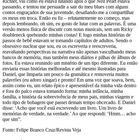
Richler, viu como eu estava lutando após o que Neil Peart estava
passando, e tentou me persuadir a sair do meu blues com alguns
contos engraçados de sua juventude, desafiando-me a compartilhar
os meus em troca. Então eu fiz – relutantemente no começo, mas
depois lembrando, oh sim, eu gosto de lutar com as palavras. É uma
versão menos física de discutir com notas musicais, sem um Ricky
doubleneck quebrando minhas costas! E logo minhas histórias de
passos de bebê estavam se tornando capítulos de adultos. Sendo o
obsessivo nuclear que sou, eu os escreveria e reescreveria,
reavaliando perspectivas na narrativa não apenas vasculhando meus
bancos de memória, mas também meus diários e pilhas de álbuns de
fotos. Eu estava reunindo um mistério de um tipo diferente. Eu então
enviaria essas histórias melhoradas e até mesmo ilustradas para
Daniel, que limparia um pouco da gramática e removeria muitos
palavrões (eu adoro xingar) e pronto! Em uma voz que soava, bem,
assim como eu, um relato épico e apresentável da minha vida dentro
e fora do palco estava tomando forma: minha infância, minha
família, a história da sobrevivência de meus pais, minhas viagens e
todo tipo de bobagem que passei demais tempo obcecado. E Daniel
disse: ‘Acho que você está escrevendo um livro. Um livro de
memórias de verdade, na verdade.’ Ao que respondi: ‘Hmm… acho
que sim”.
Fonte: Felipe Branco Cruz/Revista Veja