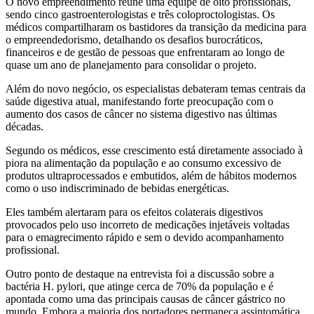
O novo empreendimento reúne uma equipe de oito profissionais,
sendo cinco gastroenterologistas e três coloproctologistas. Os
médicos compartilharam os bastidores da transição da medicina para
o empreendedorismo, detalhando os desafios burocráticos,
financeiros e de gestão de pessoas que enfrentaram ao longo de
quase um ano de planejamento para consolidar o projeto.
Além do novo negócio, os especialistas debateram temas centrais da
saúde digestiva atual, manifestando forte preocupação com o
aumento dos casos de câncer no sistema digestivo nas últimas
décadas.
Segundo os médicos, esse crescimento está diretamente associado à
piora na alimentação da população e ao consumo excessivo de
produtos ultraprocessados e embutidos, além de hábitos modernos
como o uso indiscriminado de bebidas energéticas.
Eles também alertaram para os efeitos colaterais digestivos
provocados pelo uso incorreto de medicações injetáveis voltadas
para o emagrecimento rápido e sem o devido acompanhamento
profissional.
Outro ponto de destaque na entrevista foi a discussão sobre a
bactéria H. pylori, que atinge cerca de 70% da população e é
apontada como uma das principais causas de câncer gástrico no
mundo. Embora a maioria dos portadores permaneça assintomática,