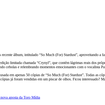
is recente álbum, intitulado “So Much (For) Stardust”, aproveitando a 
edição limitada chamada “Crynyl”, que contém lágrimas reais dos própr
tando cebolas e relembrando momentos emocionantes com o vocalista Pa
oi usada em apenas 50 cópias de “So Much (For) Stardust”. Todas as c
s cópias já foram vendidas em um piscar de olhos. Ficou interessado? 