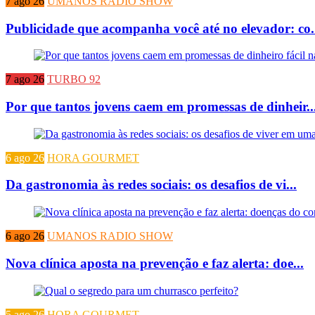
7 ago 26
UMANOS RADIO SHOW
Publicidade que acompanha você até no elevador: co.
7 ago 26
TURBO 92
Por que tantos jovens caem em promessas de dinheir..
6 ago 26
HORA GOURMET
Da gastronomia às redes sociais: os desafios de vi...
6 ago 26
UMANOS RADIO SHOW
Nova clínica aposta na prevenção e faz alerta: doe...
5 ago 26
HORA GOURMET