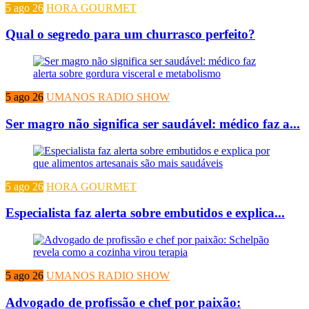
5 ago 26
HORA GOURMET
Qual o segredo para um churrasco perfeito?
5 ago 26
UMANOS RADIO SHOW
Ser magro não significa ser saudável: médico faz a...
5 ago 26
HORA GOURMET
Especialista faz alerta sobre embutidos e explica...
5 ago 26
UMANOS RADIO SHOW
Advogado de profissão e chef por paixão: