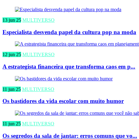
13 jun 25
MULTIVERSO
Especialista desvenda papel da cultura pop na moda
12 jun 25
MULTIVERSO
A estrategista financeira que transforma caos em p...
11 jun 25
MULTIVERSO
Os bastidores da vida escolar com muito humor
11 jun 25
MULTIVERSO
Os segredos da sala de jantar: erros comuns que vo...