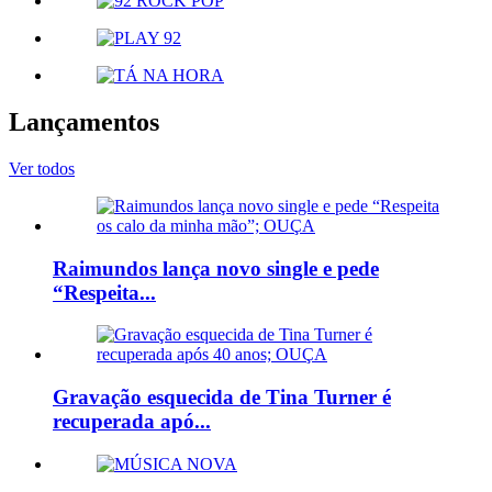
Lançamentos
Ver todos
Raimundos lança novo single e pede
“Respeita...
Gravação esquecida de Tina Turner é
recuperada apó...