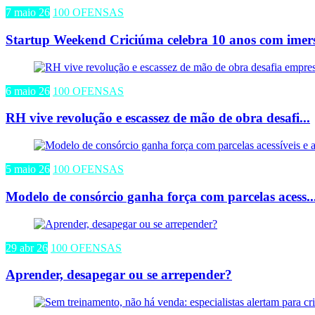
7 maio 26
100 OFENSAS
Startup Weekend Criciúma celebra 10 anos com imers
6 maio 26
100 OFENSAS
RH vive revolução e escassez de mão de obra desafi...
5 maio 26
100 OFENSAS
Modelo de consórcio ganha força com parcelas acess..
29 abr 26
100 OFENSAS
Aprender, desapegar ou se arrepender?