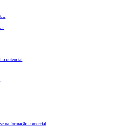
...
.