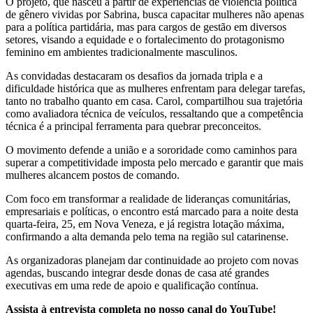
O projeto, que nasceu a partir de experiências de violência política
de gênero vividas por Sabrina, busca capacitar mulheres não apenas
para a política partidária, mas para cargos de gestão em diversos
setores, visando a equidade e o fortalecimento do protagonismo
feminino em ambientes tradicionalmente masculinos.
As convidadas destacaram os desafios da jornada tripla e a
dificuldade histórica que as mulheres enfrentam para delegar tarefas,
tanto no trabalho quanto em casa. Carol, compartilhou sua trajetória
como avaliadora técnica de veículos, ressaltando que a competência
técnica é a principal ferramenta para quebrar preconceitos.
O movimento defende a união e a sororidade como caminhos para
superar a competitividade imposta pelo mercado e garantir que mais
mulheres alcancem postos de comando.
Com foco em transformar a realidade de lideranças comunitárias,
empresariais e políticas, o encontro está marcado para a noite desta
quarta-feira, 25, em Nova Veneza, e já registra lotação máxima,
confirmando a alta demanda pelo tema na região sul catarinense.
As organizadoras planejam dar continuidade ao projeto com novas
agendas, buscando integrar desde donas de casa até grandes
executivas em uma rede de apoio e qualificação contínua.
Assista à entrevista completa no nosso canal do YouTube!