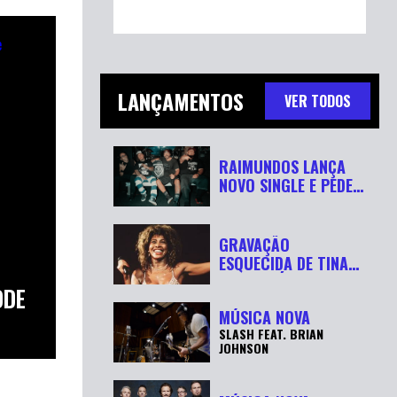
LANÇAMENTOS
VER TODOS
RAIMUNDOS LANÇA
NOVO SINGLE E PEDE
“RESPEITA...
GRAVAÇÃO
ESQUECIDA DE TINA
TURNER É
ODE
RECUPERADA APÓ...
MÚSICA NOVA
SLASH FEAT. BRIAN
JOHNSON