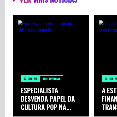
13 JUN 25
MULTIVERSO
12 JUN 2
ESPECIALISTA
A ES
DESVENDA PAPEL DA
FINA
CULTURA POP NA
TRAN
MODA
EM P..