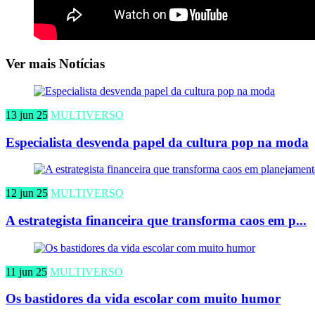
Ver mais Notícias
13 jun 25
MULTIVERSO
Especialista desvenda papel da cultura pop na moda
12 jun 25
MULTIVERSO
A estrategista financeira que transforma caos em p...
11 jun 25
MULTIVERSO
Os bastidores da vida escolar com muito humor