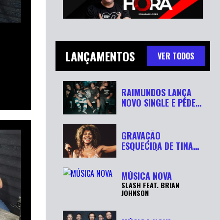
LANÇAMENTOS
VER TODOS
RAIMUNDOS LANÇA
NOVO SINGLE E PEDE
“RESPEITA...
GRAVAÇÃO
ESQUECIDA DE TINA
TURNER É
RECUPERADA APÓ...
MÚSICA NOVA
SLASH FEAT. BRIAN
JOHNSON