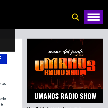
o os
UMANOS RADIO SHOW
pela
 e