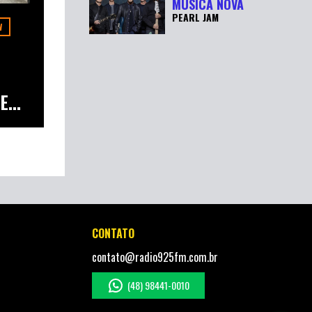
MÚSICA NOVA
PEARL JAM
W
...
CONTATO
contato@radio925fm.com.br
(48) 98441-0010