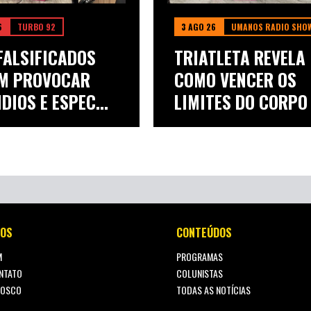
6
TURBO 92
3 AGO 26
UMANOS RADIO SHO
FALSIFICADOS
TRIATLETA REVELA
M PROVOCAR
COMO VENCER OS
DIOS E ESPEC...
LIMITES DO CORPO E
OS
CONTEÚDOS
M
PROGRAMAS
NTATO
COLUNISTAS
NOSCO
TODAS AS NOTÍCIAS