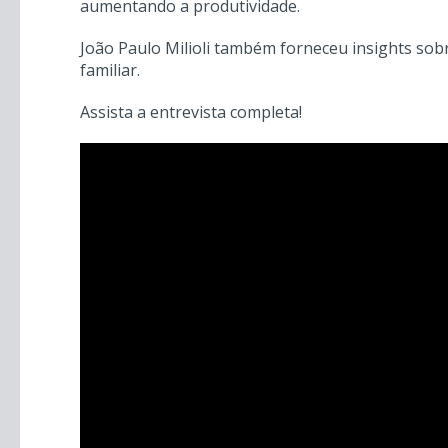
aumentando a produtividade.
João Paulo Milioli também forneceu insights sob
familiar.
Assista a entrevista completa!