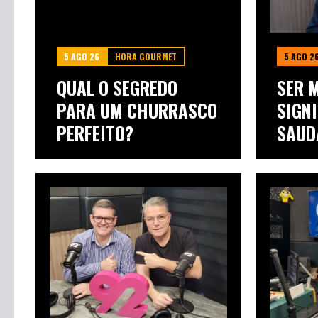
5 AGO 26
HORA GOURMET
5 AGO 2
QUAL O SEGREDO
SER 
PARA UM CHURRASCO
SIGNI
PERFEITO?
SAUD
FAZ A.