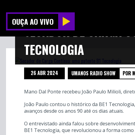
OUÇA AO VIVO
SECADOR DE CARGA CO
TECNOLOGIA
26 ABR 2024
UMANOS RADIO SHOW
POR 
Mano Dal Ponte recebeu João Paulo Milioli, diret
João Paulo contou o histórico da BE1 Tecnologia
avanços desde os anos 90 até os dias atuais.
O entrevistado ainda falou sobre desenvolvimen
BE1 Tecnologia, que revolucionou a forma como 