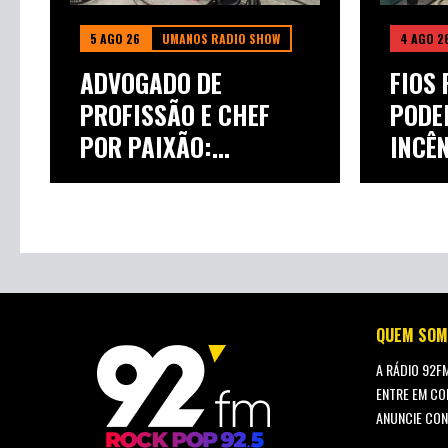
5 AGO 26
UMANOS RADIO SHOW
4 AGO 2
ADVOGADO DE
FIOS 
PROFISSÃO E CHEF
PODE
POR PAIXÃO:
INCÊN
SCHELPÃO...
QUEM SOM
A RÁDIO 92F
ENTRE EM CO
ANUNCIE CO