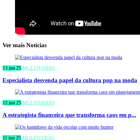
Ver mais Notícias
13 jun 25
MULTIVERSO
Especialista desvenda papel da cultura pop na moda
12 jun 25
MULTIVERSO
A estrategista financeira que transforma caos em p...
11 jun 25
MULTIVERSO