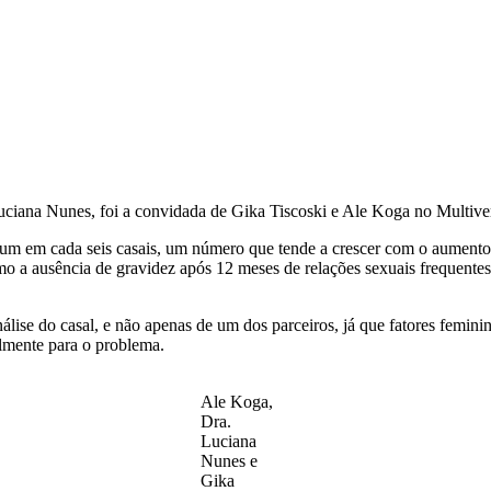
uciana Nunes, foi a convidada de Gika Tiscoski e Ale Koga no Multivers
ndo um em cada seis casais, um número que tende a crescer com o aumento
como a ausência de gravidez após 12 meses de relações sexuais frequen
nálise do casal, e não apenas de um dos parceiros, já que fatores femi
ualmente para o problema.
Ale Koga,
Dra.
Luciana
Nunes e
Gika