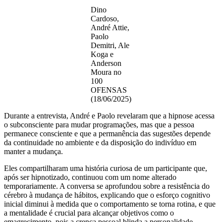
Dino
Cardoso,
André Attie,
Paolo
Demitri, Ale
Koga e
Anderson
Moura no
100
OFENSAS
(18/06/2025)
Durante a entrevista, André e Paolo revelaram que a hipnose acessa
o subconsciente para mudar programações, mas que a pessoa
permanece consciente e que a permanência das sugestões depende
da continuidade no ambiente e da disposição do indivíduo em
manter a mudança.
Eles compartilharam uma história curiosa de um participante que,
após ser hipnotizado, continuou com um nome alterado
temporariamente. A conversa se aprofundou sobre a resistência do
cérebro à mudança de hábitos, explicando que o esforço cognitivo
inicial diminui à medida que o comportamento se torna rotina, e que
a mentalidade é crucial para alcançar objetivos como o
emagrecimento, pois a crença pessoal blinda a personalidade.