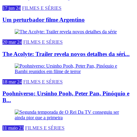
17 jun 24
FILMES E SÉRIES
Um perturbador filme Argentino
20 mar 24
FILMES E SÉRIES
The Acolyte: Trailer revela novos detalhes da séri...
18 mar 24
FILMES E SÉRIES
Poohniverso: Ursinho Pooh, Peter Pan, Pinóquio e
B...
11 maio 23
FILMES E SÉRIES