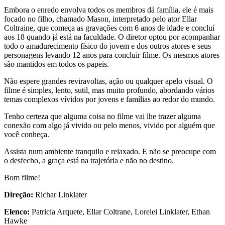
Embora o enredo envolva todos os membros dá família, ele é mais
focado no filho, chamado Mason, interpretado pelo ator Ellar
Coltraine, que começa as gravações com 6 anos de idade e concluí
aos 18 quando já está na faculdade. O diretor optou por acompanhar
todo o amadurecimento físico do jovem e dos outros atores e seus
personagens levando 12 anos para concluir filme. Os mesmos atores
são mantidos em todos os papeis.
Não espere grandes reviravoltas, ação ou qualquer apelo visual. O
filme é simples, lento, sutil, mas muito profundo, abordando vários
temas complexos vívidos por jovens e famílias ao redor do mundo.
Tenho certeza que alguma coisa no filme vai lhe trazer alguma
conexão com algo já vivido ou pelo menos, vivido por alguém que
você conheça.
Assista num ambiente tranquilo e relaxado. E não se preocupe com
o desfecho, a graça está na trajetória e não no destino.
Bom filme!
D
ireção:
Richar Linklater
Elenco:
Patricia Arquete, Ellar Coltrane, Lorelei Linklater, Ethan
Hawke