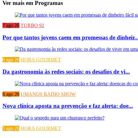
Ver mais em Programas
7 ago 26
TURBO 92
Por que tantos jovens caem em promessas de dinheir..
6 ago 26
HORA GOURMET
Da gastronomia às redes sociais: os desafios de vi...
6 ago 26
UMANOS RADIO SHOW
Nova clínica aposta na prevenção e faz alerta: doe...
5 ago 26
HORA GOURMET