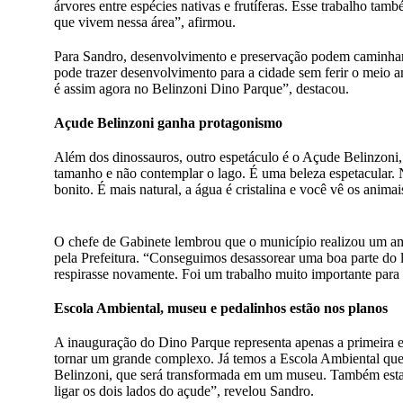
árvores entre espécies nativas e frutíferas. Esse trabalho tam
que vivem nessa área”, afirmou.
Para Sandro, desenvolvimento e preservação podem caminhar
pode trazer desenvolvimento para a cidade sem ferir o meio
é assim agora no Belinzoni Dino Parque”, destacou.
Açude Belinzoni ganha protagonismo
Além dos dinossauros, outro espetáculo é o Açude Belinzoni
tamanho e não contemplar o lago. É uma beleza espetacular
bonito. É mais natural, a água é cristalina e você vê os ani
O chefe de Gabinete lembrou que o município realizou um am
pela Prefeitura. “Conseguimos desassorear uma boa parte do l
respirasse novamente. Foi um trabalho muito importante para
Escola Ambiental, museu e pedalinhos estão nos planos
A inauguração do Dino Parque representa apenas a primeira e
tornar um grande complexo. Já temos a Escola Ambiental que 
Belinzoni, que será transformada em um museu. Também esta
ligar os dois lados do açude”, revelou Sandro.