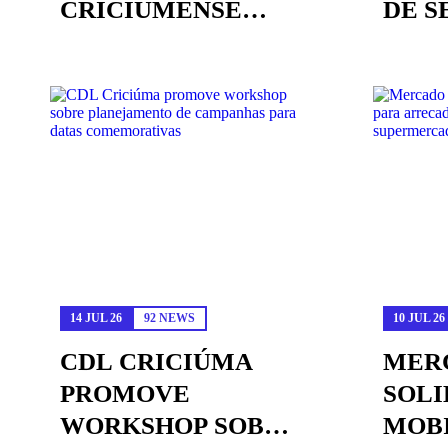
CRICIUMENSE
DE S
ESTÁ NO THE
EDUC
VOICE EM...
14 JUL 26
92 NEWS
10 JUL 26
CDL CRICIÚMA
MER
PROMOVE
SOLI
WORKSHOP SOBRE
MOB