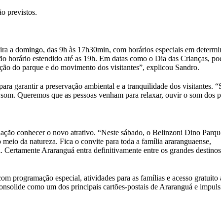
o previstos.
eira a domingo, das 9h às 17h30min, com horários especiais em determ
erão horário estendido até as 19h. Em datas como o Dia das Crianças, p
ação do parque e do movimento dos visitantes”, explicou Sandro.
ra garantir a preservação ambiental e a tranquilidade dos visitantes. “
de som. Queremos que as pessoas venham para relaxar, ouvir o som dos p
ulação conhecer o novo atrativo. “Neste sábado, o Belinzoni Dino Parqu
 meio da natureza. Fica o convite para toda a família araranguaense,
. Certamente Araranguá entra definitivamente entre os grandes destinos
com programação especial, atividades para as famílias e acesso gratuito
consolide como um dos principais cartões-postais de Araranguá e impuls