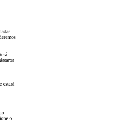
inadas
oderemos
Será
ássaros
e estará
 ao
ione o