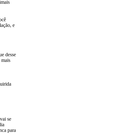
nimais
ocê
lação, e
ue desse
 mais
uirida
vai se
lia
nca para