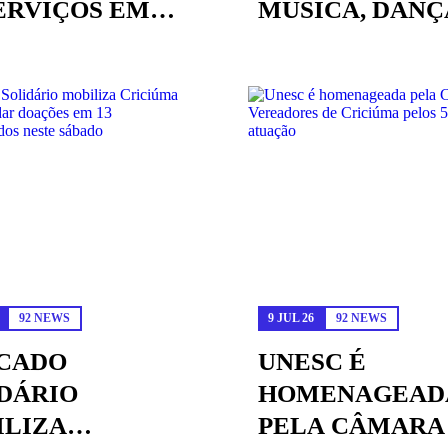
ERVIÇOS EM
MÚSICA, DANÇ
AÇÃ...
GASTRONOMIA.
92 NEWS
9 JUL 26
92 NEWS
CADO
UNESC É
DÁRIO
HOMENAGEAD
ILIZA
PELA CÂMARA