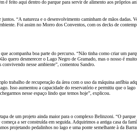
bém é feito aqui dentro do parque para servir de alimento aos próprios a
 juntos. “A natureza e o desenvolvimento caminham de mãos dadas. V
 ambiente. Foi assim no Morro dos Conventos, com os decks de contemp
, que acompanha boa parte do percurso. “Não tinha como criar um parq
. Não quero desmerecer o Lago Negro de Gramado, mas o nosso é muito
mais convivendo nesse ambiente”, comentou Sandro.
plo trabalho de recuperação da área com o uso da máquina anfíbia adq
ago. Isso aumentou a capacidade do reservatório e permitiu que o lago
 chegarmos nesse espaço lindo que temos hoje”, explicou.
tapa de um projeto ainda maior para o complexo Belinzoni. “O parque 
começa a ser construída em seguida. Adquirimos a antiga casa da famí
mos projetando pedalinhos no lago e uma ponte semelhante à da Barra