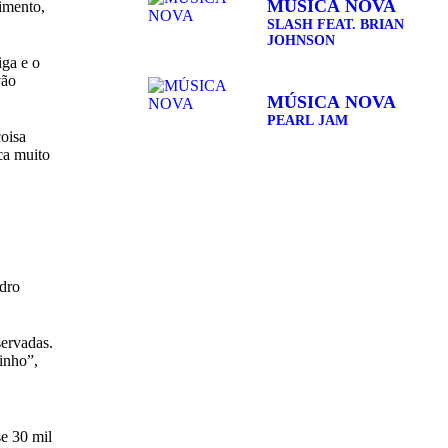
MÚSICA NOVA
imento,
APÓ...
SLASH FEAT. BRIAN
JOHNSON
iga e o
vão
MÚSICA NOVA
PEARL JAM
coisa
ica muito
ndro
servadas.
inho”,
e 30 mil