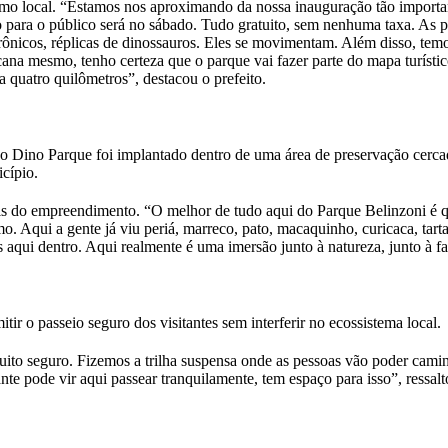
ismo local. “Estamos nos aproximando da nossa inauguração tão importa
 para o público será no sábado. Tudo gratuito, sem nenhuma taxa. As 
trônicos, réplicas de dinossauros. Eles se movimentam. Além disso, te
cana mesmo, tenho certeza que o parque vai fazer parte do mapa turísti
a quatro quilômetros”, destacou o prefeito.
s, o Dino Parque foi implantado dentro de uma área de preservação cerca
icípio.
s do empreendimento. “O melhor de tudo aqui do Parque Belinzoni é q
o. Aqui a gente já viu periá, marreco, pato, macaquinho, curicaca, tart
 aqui dentro. Aqui realmente é uma imersão junto à natureza, junto à f
tir o passeio seguro dos visitantes sem interferir no ecossistema local.
uito seguro. Fizemos a trilha suspensa onde as pessoas vão poder cam
nte pode vir aqui passear tranquilamente, tem espaço para isso”, ressalt