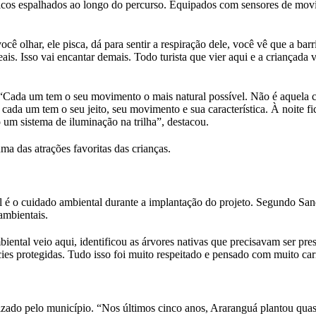
nicos espalhados ao longo do percurso. Equipados com sensores de mov
 olhar, ele pisca, dá para sentir a respiração dele, você vê que a barr
s. Isso vai encantar demais. Todo turista que vier aqui e a criançada 
. “Cada um tem o seu movimento o mais natural possível. Não é aquela 
, cada um tem o seu jeito, seu movimento e sua característica. À noite f
 um sistema de iluminação na trilha”, destacou.
a das atrações favoritas das crianças.
l é o cuidado ambiental durante a implantação do projeto. Segundo Sa
ambientais.
ntal veio aqui, identificou as árvores nativas que precisavam ser pre
cies protegidas. Tudo isso foi muito respeitado e pensado com muito car
izado pelo município. “Nos últimos cinco anos, Araranguá plantou quas