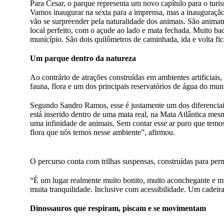
Para Cesar, o parque representa um novo capítulo para o tur
Vamos inaugurar na sexta para a imprensa, mas a inauguração
vão se surpreender pela naturalidade dos animais. São anima
local perfeito, com o açude ao lado e mata fechada. Muito ba
município. São dois quilômetros de caminhada, ida e volta fic
Um parque dentro da natureza
Ao contrário de atrações construídas em ambientes artificiai
fauna, flora e um dos principais reservatórios de água do mun
Segundo Sandro Ramos, esse é justamente um dos diferenciai
está inserido dentro de uma mata real, na Mata Atlântica mesm
uma infinidade de animais. Sem contar esse ar puro que temos
flora que nós temos nesse ambiente”, afirmou.
O percurso conta com trilhas suspensas, construídas para permi
“É um lugar realmente muito bonito, muito aconchegante e m
muita tranquilidade. Inclusive com acessibilidade. Um cadeira
Dinossauros que respiram, piscam e se movimentam