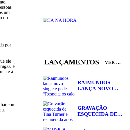
nte.
pessoas
mos um
co do
da por
LANÇAMENTOS
ue ele
VER TODOS
arugas. É
auna e à
RAIMUNDOS
LANÇA NOVO
SINGLE E PEDE
“RESPEITA...
inhar com
GRAVAÇÃO
ou.
ESQUECIDA DE
TINA TURNER É
RECUPERADA