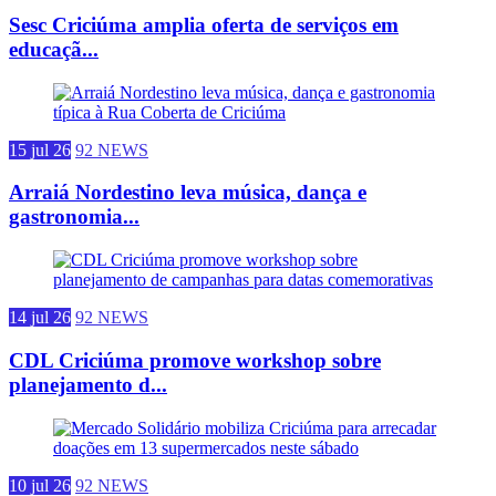
Sesc Criciúma amplia oferta de serviços em
educaçã...
15 jul 26
92 NEWS
Arraiá Nordestino leva música, dança e
gastronomia...
14 jul 26
92 NEWS
CDL Criciúma promove workshop sobre
planejamento d...
10 jul 26
92 NEWS