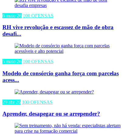
6 maio 26
100 OFENSAS
RH vive revolução e escassez de mão de obra
desafi...
5 maio 26
100 OFENSAS
Modelo de consórcio ganha força com parcelas
acess...
29 abr 26
100 OFENSAS
Aprender, desapegar ou se arrepender?