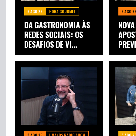
6 AGO 26
HORA GOURMET
6 AGO 2
DA GASTRONOMIA ÀS
NOVA
REDES SOCIAIS: OS
APOS
DESAFIOS DE VI...
PREV
ALERT
5 AGO 26
UMANOS RADIO SHOW
5 AGO 2