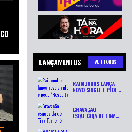
SCO
LANÇAMENTOS
VER TODOS
RAIMUNDOS LANÇA
NOVO SINGLE E PEDE
“RESPEITA...
GRAVAÇÃO
ESQUECIDA DE TINA
TURNER É
RECUPERADA APÓ...
W