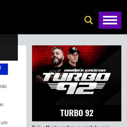
ando
as
TURBO 92
, um