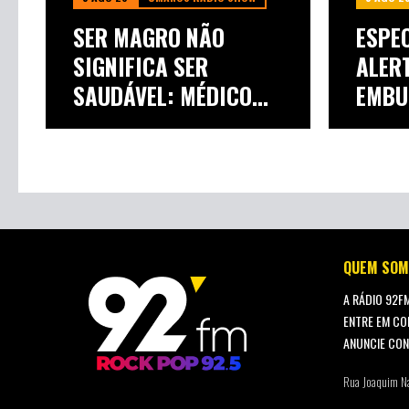
SER MAGRO NÃO
ESPEC
SIGNIFICA SER
ALER
SAUDÁVEL: MÉDICO
EMBU
FAZ A...
EXPLI
QUEM SOM
A RÁDIO 92F
ENTRE EM CO
ANUNCIE CO
Rua Joaquim N