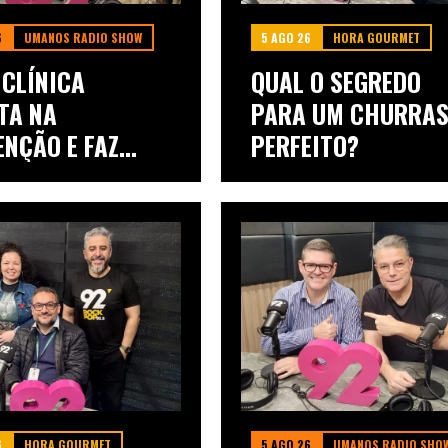
6
UMANOS RADIO SHOW
5 AGO 26
HORA GOURMET
 CLÍNICA
QUAL O SEGREDO
TA NA
PARA UM CHURRA
ENÇÃO E FAZ
PERFEITO?
A: DOE...
6
HORA GOURMET
5 AGO 26
UMANOS RADIO SHO