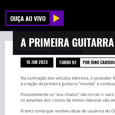
OUÇA AO VIVO
A PRIMEIRA GUITARRA
16 JUN 2023
TURBO 92
POR DINO CARDOS
Na contração dos veículos elétricos, o youtuber
a criação da primeira guitarra “movida” a comb
Possivelmente os “eco-chatos” vão torcer o nar
os amantes dos roncos de motos clássicas vão a
Krantz conta que recebeu dicas de usuários do Di