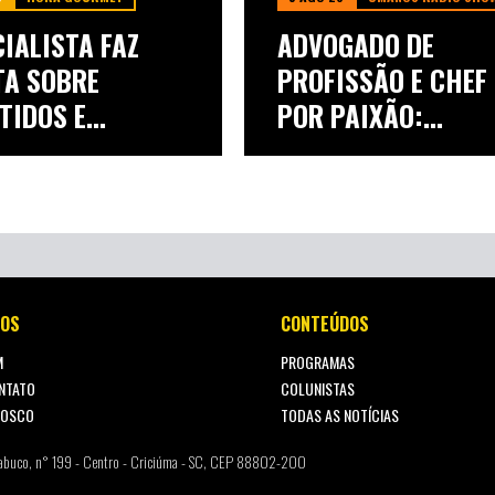
IALISTA FAZ
ADVOGADO DE
TA SOBRE
PROFISSÃO E CHEF
TIDOS E
POR PAIXÃO:
CA...
SCHELPÃO...
OS
CONTEÚDOS
M
PROGRAMAS
NTATO
COLUNISTAS
NOSCO
TODAS AS NOTÍCIAS
abuco, n° 199 - Centro - Criciúma - SC, CEP 88802-200