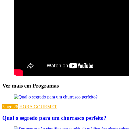
Ver mais em Programas
5 ago 26
HORA GOURMET
Qual o segredo para um churrasco perfeito?