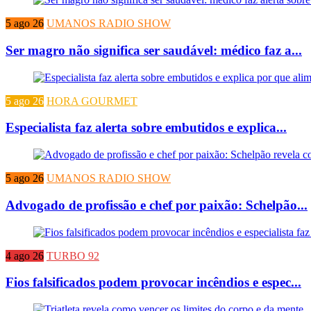
5 ago 26
UMANOS RADIO SHOW
Ser magro não significa ser saudável: médico faz a...
5 ago 26
HORA GOURMET
Especialista faz alerta sobre embutidos e explica...
5 ago 26
UMANOS RADIO SHOW
Advogado de profissão e chef por paixão: Schelpão...
4 ago 26
TURBO 92
Fios falsificados podem provocar incêndios e espec...