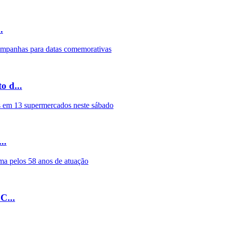
.
 d...
..
C...