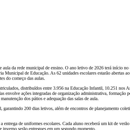
de aula da rede municipal de ensino. O ano letivo de 2026 terá início n
a Municipal de Educação. As 62 unidades escolares estarão abertas ao p
ntes do começo das aulas.
culados, distribuídos entre 3.956 na Educação Infantil, 10.251 nos A
as envolve ações integradas de organização administrativa, formação p
 manutenção dos pátios e adequação das salas de aula.
l, garantindo 200 dias letivos, além de encontros de planejamento col
 entrega de uniformes escolares. Cada aluno receberá um kit de verão
s de inverno serão entregues em um segundo momento.