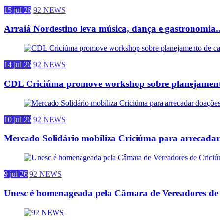
15 jul 26
92 NEWS
Arraiá Nordestino leva música, dança e gastronomia..
14 jul 26
92 NEWS
CDL Criciúma promove workshop sobre planejamento
10 jul 26
92 NEWS
Mercado Solidário mobiliza Criciúma para arrecadar.
9 jul 26
92 NEWS
Unesc é homenageada pela Câmara de Vereadores de 