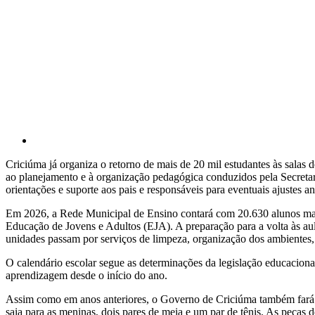
Criciúma já organiza o retorno de mais de 20 mil estudantes às salas 
ao planejamento e à organização pedagógica conduzidos pela Secretari
orientações e suporte aos pais e responsáveis para eventuais ajustes a
Em 2026, a Rede Municipal de Ensino contará com 20.630 alunos matri
Educação de Jovens e Adultos (EJA). A preparação para a volta às aul
unidades passam por serviços de limpeza, organização dos ambientes,
O calendário escolar segue as determinações da legislação educaciona
aprendizagem desde o início do ano.
Assim como em anos anteriores, o Governo de Criciúma também fará a
saia para as meninas, dois pares de meia e um par de tênis. As peça