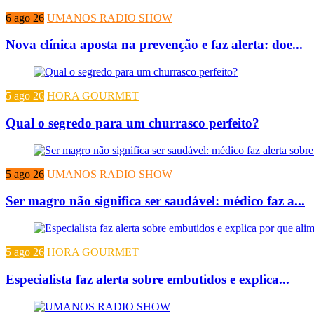
6 ago 26
UMANOS RADIO SHOW
Nova clínica aposta na prevenção e faz alerta: doe...
5 ago 26
HORA GOURMET
Qual o segredo para um churrasco perfeito?
5 ago 26
UMANOS RADIO SHOW
Ser magro não significa ser saudável: médico faz a...
5 ago 26
HORA GOURMET
Especialista faz alerta sobre embutidos e explica...