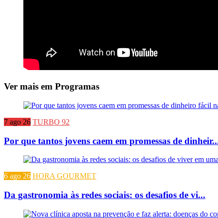
Ver mais em Programas
7 ago 26
TURBO 92
Por que tantos jovens caem em promessas de dinheir..
6 ago 26
HORA GOURMET
Da gastronomia às redes sociais: os desafios de vi...