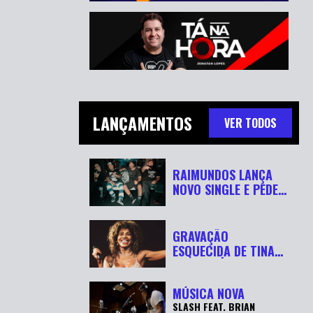
LANÇAMENTOS
VER TODOS
RAIMUNDOS LANÇA
NOVO SINGLE E PEDE
“RESPEITA...
GRAVAÇÃO
ESQUECIDA DE TINA
TURNER É
RECUPERADA APÓ...
MÚSICA NOVA
SLASH FEAT. BRIAN