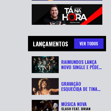
LANÇAMENTOS
VER TODOS
RAIMUNDOS LANÇA
NOVO SINGLE E PEDE
“RESPEITA...
GRAVAÇÃO
ESQUECIDA DE TINA
TURNER É
RECUPERADA APÓ...
MÚSICA NOVA
SLASH FEAT. BRIAN