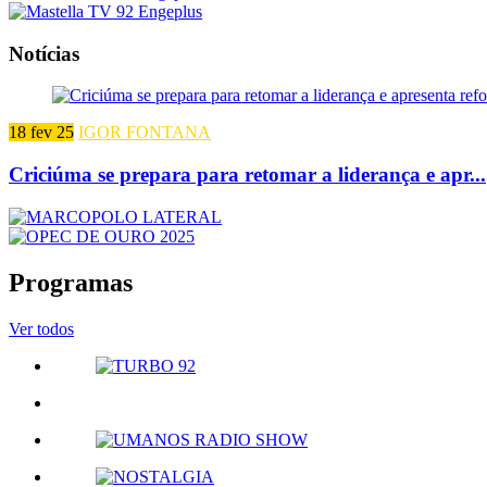
Notícias
18 fev 25
IGOR FONTANA
Criciúma se prepara para retomar a liderança e apr...
Programas
Ver todos