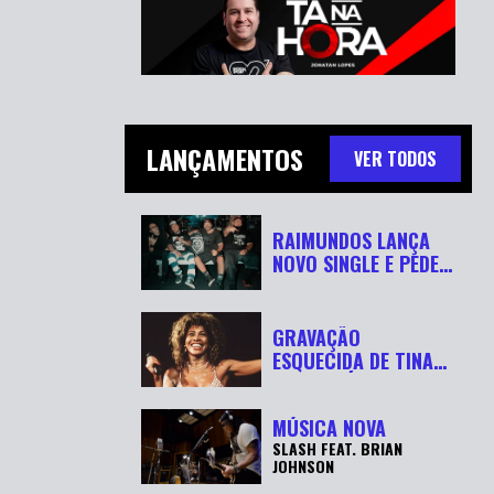
LANÇAMENTOS
VER TODOS
RAIMUNDOS LANÇA
NOVO SINGLE E PEDE
“RESPEITA...
GRAVAÇÃO
ESQUECIDA DE TINA
TURNER É
RECUPERADA APÓ...
MÚSICA NOVA
SLASH FEAT. BRIAN
JOHNSON