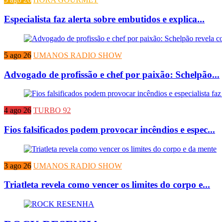
Especialista faz alerta sobre embutidos e explica...
5 ago 26
UMANOS RADIO SHOW
Advogado de profissão e chef por paixão: Schelpão...
4 ago 26
TURBO 92
Fios falsificados podem provocar incêndios e espec...
3 ago 26
UMANOS RADIO SHOW
Triatleta revela como vencer os limites do corpo e...