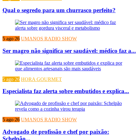
Qual o segredo para um churrasco perfeito?
5 ago 26
UMANOS RADIO SHOW
Ser magro não significa ser saudável: médico faz a...
5 ago 26
HORA GOURMET
Especialista faz alerta sobre embutidos e explica...
5 ago 26
UMANOS RADIO SHOW
Advogado de profissão e chef por paixão:
Schelpão...