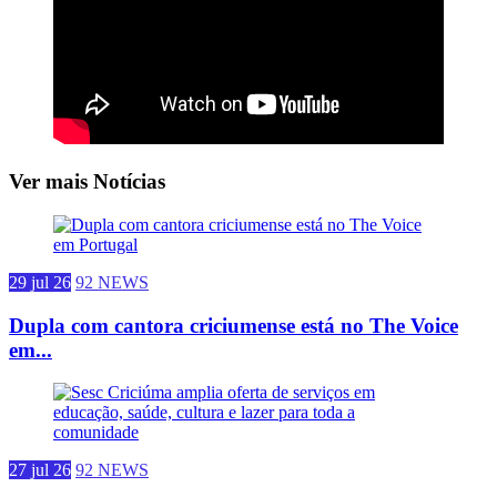
Ver mais Notícias
29 jul 26
92 NEWS
Dupla com cantora criciumense está no The Voice
em...
27 jul 26
92 NEWS