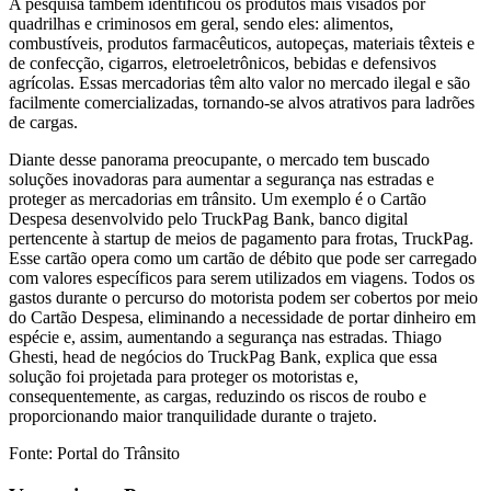
A pesquisa também identificou os produtos mais visados por
quadrilhas e criminosos em geral, sendo eles: alimentos,
combustíveis, produtos farmacêuticos, autopeças, materiais têxteis e
de confecção, cigarros, eletroeletrônicos, bebidas e defensivos
agrícolas. Essas mercadorias têm alto valor no mercado ilegal e são
facilmente comercializadas, tornando-se alvos atrativos para ladrões
de cargas.
Diante desse panorama preocupante, o mercado tem buscado
soluções inovadoras para aumentar a segurança nas estradas e
proteger as mercadorias em trânsito. Um exemplo é o Cartão
Despesa desenvolvido pelo TruckPag Bank, banco digital
pertencente à startup de meios de pagamento para frotas, TruckPag.
Esse cartão opera como um cartão de débito que pode ser carregado
com valores específicos para serem utilizados em viagens. Todos os
gastos durante o percurso do motorista podem ser cobertos por meio
do Cartão Despesa, eliminando a necessidade de portar dinheiro em
espécie e, assim, aumentando a segurança nas estradas. Thiago
Ghesti, head de negócios do TruckPag Bank, explica que essa
solução foi projetada para proteger os motoristas e,
consequentemente, as cargas, reduzindo os riscos de roubo e
proporcionando maior tranquilidade durante o trajeto.
Fonte: Portal do Trânsito