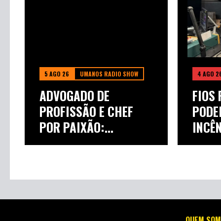
5 AGO 26
UMANOS RADIO SHOW
4 AGO 2
ADVOGADO DE
FIOS 
PROFISSÃO E CHEF
PODE
POR PAIXÃO:
INCÊN
SCHELPÃO...
QUEM SOM