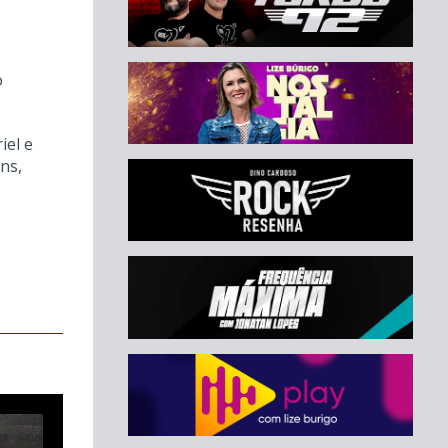
o
iel e
ns,