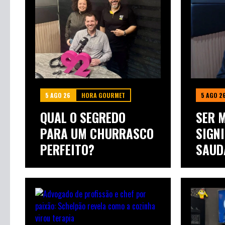
5 AGO 26
HORA GOURMET
5 AGO 2
QUAL O SEGREDO
SER 
PARA UM CHURRASCO
SIGNI
PERFEITO?
SAUD
FAZ A.