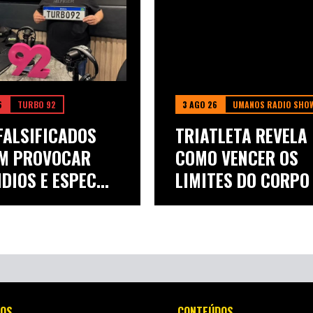
6
TURBO 92
3 AGO 26
UMANOS RADIO SHO
FALSIFICADOS
TRIATLETA REVELA
M PROVOCAR
COMO VENCER OS
DIOS E ESPEC...
LIMITES DO CORPO E
OS
CONTEÚDOS