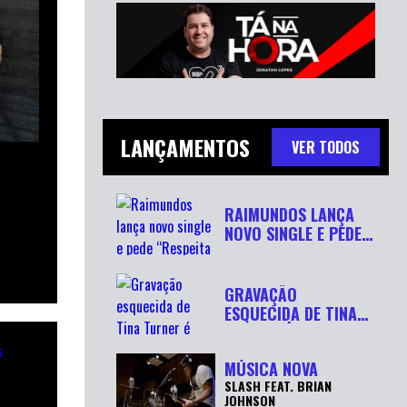
LANÇAMENTOS
VER TODOS
RAIMUNDOS LANÇA
NOVO SINGLE E PEDE
“RESPEITA...
GRAVAÇÃO
ESQUECIDA DE TINA
TURNER É
RECUPERADA APÓ...
MÚSICA NOVA
SLASH FEAT. BRIAN
JOHNSON