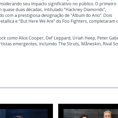
siderando seu impacto significativo no público. O primeiro
m quase duas décadas, intitulado “Hackney Diamonds”,
iado com a prestigiosa designação de “Álbum do Ano”. Dois
etallica e “But Here We Are” do Foo Fighters, completaram 
rock como Alice Cooper, Def Leppard, Uriah Heep, Peter Gabr
tistas emergentes, incluindo The Struts, Måneskin, Rival So