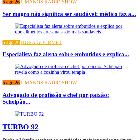
5 ago 26
UMANOS RADIO SHOW
Ser magro não significa ser saudável: médico faz a...
5 ago 26
HORA GOURMET
Especialista faz alerta sobre embutidos e explica...
5 ago 26
UMANOS RADIO SHOW
Advogado de profissão e chef por paixão:
Schelpão...
TURBO 92