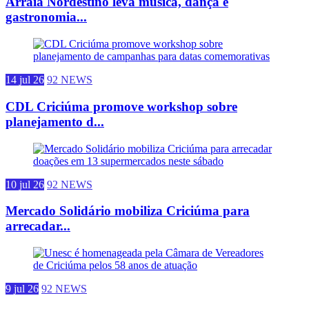
Arraiá Nordestino leva música, dança e
gastronomia...
14 jul 26
92 NEWS
CDL Criciúma promove workshop sobre
planejamento d...
10 jul 26
92 NEWS
Mercado Solidário mobiliza Criciúma para
arrecadar...
9 jul 26
92 NEWS