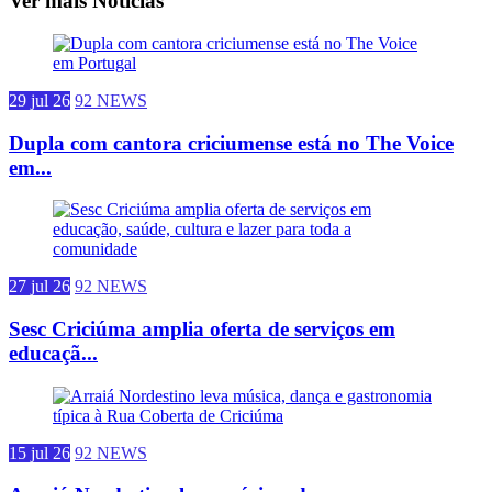
Ver mais Notícias
29 jul 26
92 NEWS
Dupla com cantora criciumense está no The Voice
em...
27 jul 26
92 NEWS
Sesc Criciúma amplia oferta de serviços em
educaçã...
15 jul 26
92 NEWS