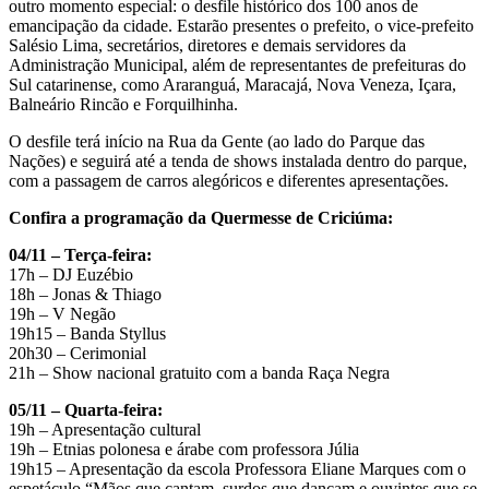
outro momento especial: o desfile histórico dos 100 anos de
emancipação da cidade. Estarão presentes o prefeito, o vice-prefeito
Salésio Lima, secretários, diretores e demais servidores da
Administração Municipal, além de representantes de prefeituras do
Sul catarinense, como Araranguá, Maracajá, Nova Veneza, Içara,
Balneário Rincão e Forquilhinha.
O desfile terá início na Rua da Gente (ao lado do Parque das
Nações) e seguirá até a tenda de shows instalada dentro do parque,
com a passagem de carros alegóricos e diferentes apresentações.
Confira a programação da Quermesse de Criciúma:
04/11 – Terça-feira:
17h – DJ Euzébio
18h – Jonas & Thiago
19h – V Negão
19h15 – Banda Styllus
20h30 – Cerimonial
21h – Show nacional gratuito com a banda Raça Negra
05/11 – Quarta-feira:
19h – Apresentação cultural
19h – Etnias polonesa e árabe com professora Júlia
19h15 – Apresentação da escola Professora Eliane Marques com o
espetáculo “Mãos que cantam, surdos que dançam e ouvintes que se