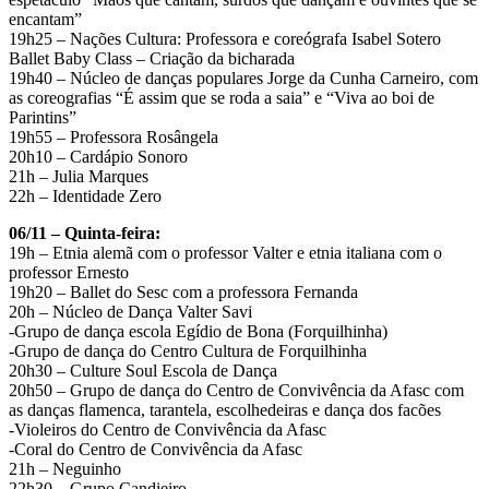
encantam”
19h25 – Nações Cultura: Professora e coreógrafa Isabel Sotero
Ballet Baby Class – Criação da bicharada
19h40 – Núcleo de danças populares Jorge da Cunha Carneiro, com
as coreografias “É assim que se roda a saia” e “Viva ao boi de
Parintins”
19h55 – Professora Rosângela
20h10 – Cardápio Sonoro
21h – Julia Marques
22h – Identidade Zero
06/11 – Quinta-feira:
19h – Etnia alemã com o professor Valter e etnia italiana com o
professor Ernesto
19h20 – Ballet do Sesc com a professora Fernanda
20h – Núcleo de Dança Valter Savi
-Grupo de dança escola Egídio de Bona (Forquilhinha)
-Grupo de dança do Centro Cultura de Forquilhinha
20h30 – Culture Soul Escola de Dança
20h50 – Grupo de dança do Centro de Convivência da Afasc com
as danças flamenca, tarantela, escolhedeiras e dança dos facões
-Violeiros do Centro de Convivência da Afasc
-Coral do Centro de Convivência da Afasc
21h – Neguinho
22h30 – Grupo Candieiro