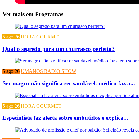
Ver mais em Programas
5 ago 26
HORA GOURMET
Qual o segredo para um churrasco perfeito?
5 ago 26
UMANOS RADIO SHOW
Ser magro não significa ser saudável: médico faz a...
5 ago 26
HORA GOURMET
Especialista faz alerta sobre embutidos e explica...