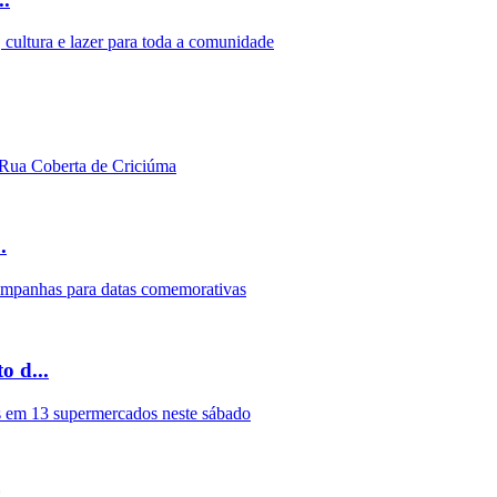
.
 d...
..