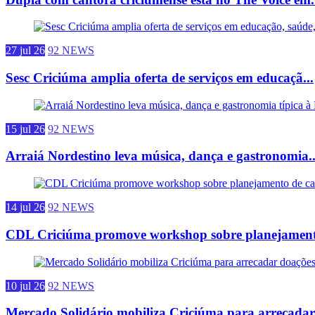
27 jul 26
92 NEWS
Sesc Criciúma amplia oferta de serviços em educaçã...
15 jul 26
92 NEWS
Arraiá Nordestino leva música, dança e gastronomia..
14 jul 26
92 NEWS
CDL Criciúma promove workshop sobre planejamento
10 jul 26
92 NEWS
Mercado Solidário mobiliza Criciúma para arrecadar.