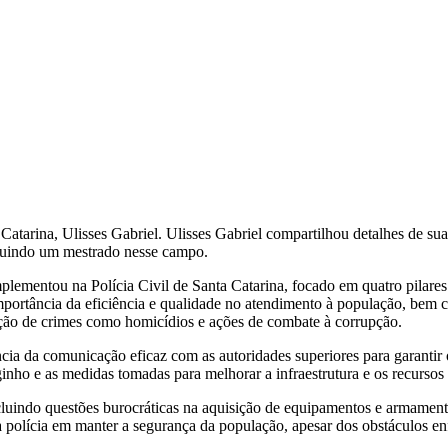
tarina, Ulisses Gabriel. Ulisses Gabriel compartilhou detalhes de sua 
ncluindo um mestrado nesse campo.
plementou na Polícia Civil de Santa Catarina, focado em quatro pilares
 importância da eficiência e qualidade no atendimento à população, bem
lução de crimes como homicídios e ações de combate à corrupção.
cia da comunicação eficaz com as autoridades superiores para garantir 
ho e as medidas tomadas para melhorar a infraestrutura e os recursos d
ncluindo questões burocráticas na aquisição de equipamentos e armamento
a polícia em manter a segurança da população, apesar dos obstáculos e