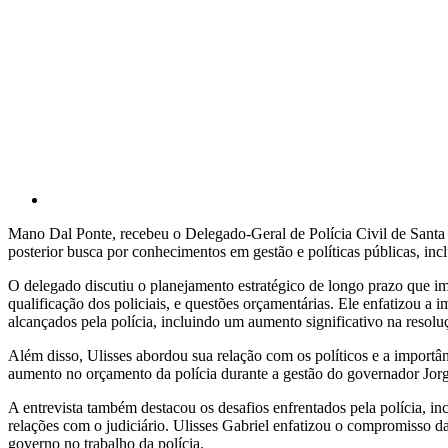
Mano Dal Ponte, recebeu o Delegado-Geral de Polícia Civil de Santa Ca
posterior busca por conhecimentos em gestão e políticas públicas, i
O delegado discutiu o planejamento estratégico de longo prazo que im
qualificação dos policiais, e questões orçamentárias. Ele enfatizou a
alcançados pela polícia, incluindo um aumento significativo na reso
Além disso, Ulisses abordou sua relação com os políticos e a importân
aumento no orçamento da polícia durante a gestão do governador Jorgin
A entrevista também destacou os desafios enfrentados pela polícia, i
relações com o judiciário. Ulisses Gabriel enfatizou o compromisso d
governo no trabalho da polícia.