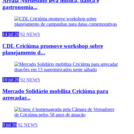
Arraiá Nordestino leva música, dança e
gastronomia...
14 jul 26
92 NEWS
CDL Criciúma promove workshop sobre
planejamento d...
10 jul 26
92 NEWS
Mercado Solidário mobiliza Criciúma para
arrecadar...
9 jul 26
92 NEWS